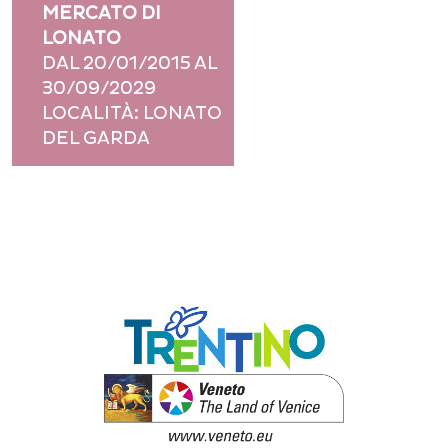
MERCATO DI
This page can't load Google Maps correctly.
LONATO
OK
Do you own this website?
DAL 20/01/2015 AL
30/09/2029
LOCALITÀ: LONATO
DEL GARDA