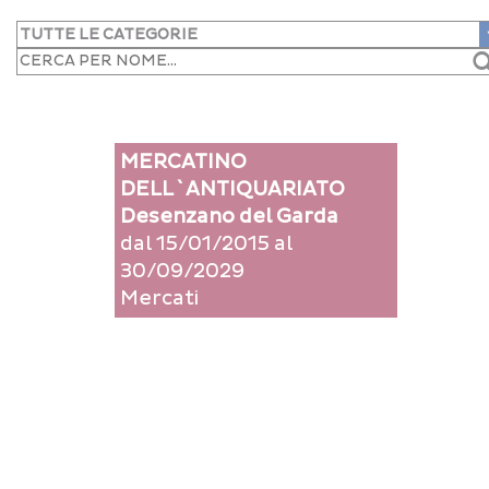
MERCATINO
This page can't load Google Maps correctly.
DELL`ANTIQUARIATO
Desenzano del Garda
OK
Do you own this website?
dal 15/01/2015 al
30/09/2029
Mercati