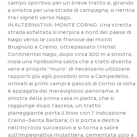
campo sportivo per un breve tratto e, girando
a sinistra per una strada di campagna, si rientra
tra i vigneti verso Nago.
IN ALTERNATIVA: MONTE CORNO. Una stretta
strada asfaltata si inerpica a nord del paese di
Nago verso le coste franose dei monti
Brugnolo e Creino; oltrepassato l’Hotel
Continental Nago, dopo circa 300 m a sinistra,
inizia una ripidissima salita che a tratti diventa
vero e proprio “muro” (è necessario utilizzare
rapporti più agili possibili) sino a Campedello.
Arrivati ai primi campi e pascoli di Corno la vista
è appagata dal meraviglioso panorama. A
sinistra della prima casa in pietra, che si
raggiunge dopo l’ascesa, un tratto
pianeggiante porta il bivio con l’ indicazione
Creino-Santa Barbara; ci si porta a destra
nell’incrocio successivo e si torna a salire
sull’impegnativa mulattiera, cementata solo a