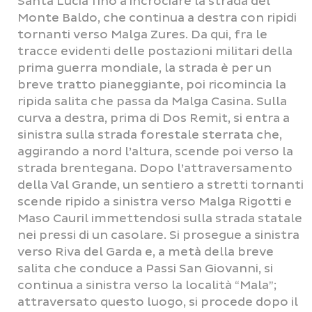
Santa Lucia fino a incrociare la strada del
Monte Baldo, che continua a destra con ripidi
tornanti verso Malga Zures. Da qui, fra le
tracce evidenti delle postazioni militari della
prima guerra mondiale, la strada è per un
breve tratto pianeggiante, poi ricomincia la
ripida salita che passa da Malga Casina. Sulla
curva a destra, prima di Dos Remit, si entra a
sinistra sulla strada forestale sterrata che,
aggirando a nord l’altura, scende poi verso la
strada brentegana. Dopo l’attraversamento
della Val Grande, un sentiero a stretti tornanti
scende ripido a sinistra verso Malga Rigotti e
Maso Cauril immettendosi sulla strada statale
nei pressi di un casolare. Si prosegue a sinistra
verso Riva del Garda e, a metà della breve
salita che conduce a Passi San Giovanni, si
continua a sinistra verso la località “Mala”;
attraversato questo luogo, si procede dopo il