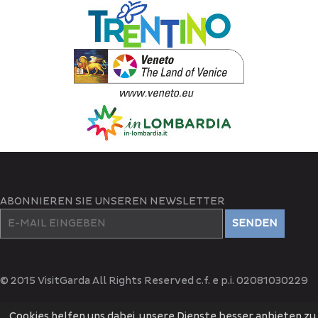
ABONNIEREN SIE UNSEREN NEWSLETTER
SENDEN
© 2015 VisitGarda All Rights Reserved c.f. e p.i. 02081030229
Cookies helfen uns dabei, unsere Dienste besser anbieten zu