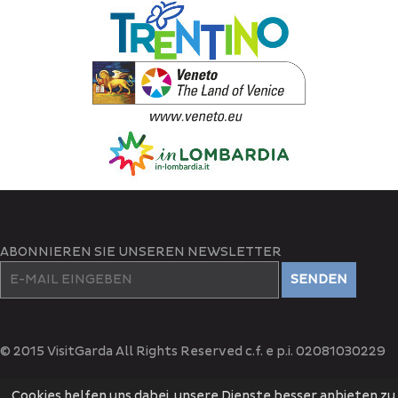
ABONNIEREN SIE UNSEREN NEWSLETTER
SENDEN
© 2015 VisitGarda All Rights Reserved c.f. e p.i. 02081030229
Cookies helfen uns dabei, unsere Dienste besser anbieten zu