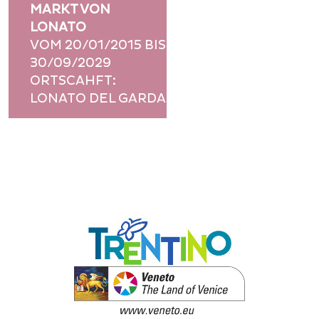
MARKT VON
This page can't load Google Maps correctly.
LONATO
OK
Do you own this website?
VOM 20/01/2015 BIS
30/09/2029
ORTSCAHFT:
LONATO DEL GARDA