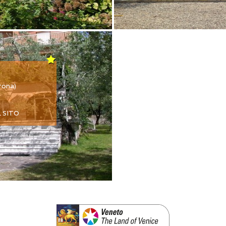
rona)
L SITO