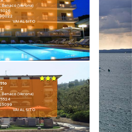
28
l Benaco (Verona)
25026
290022
VAI AL SITO
etto
52
l Benaco (Verona)
25524
225099
VAI AL SITO