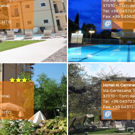
Via Gardesana, 
rona)
37010 - Torri de
Tel: +39 04572
Fax: +39 0456
L SITO
@
Hotel Al Camin
Via Gardesana, 
rona)
37010 - Torri de
Tel: +39 04572
Fax: +39 0457
L SITO
@