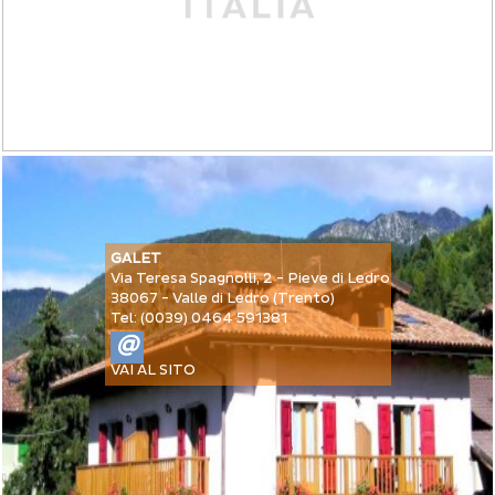
GALET
Via Teresa Spagnolli, 2 - Pieve di Ledro
38067 - Valle di Ledro (Trento)
Tel: (0039) 0464 591381
@
VAI AL SITO