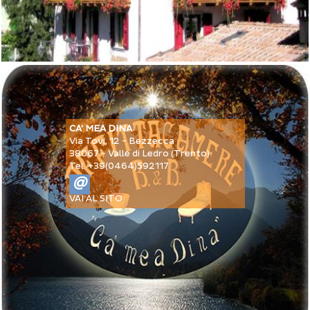
CA' MEA DINA
Via Tovi, 12 - Bezzecca
38067 - Valle di Ledro (Trento)
Tel: +39(0464)592117
@
VAI AL SITO