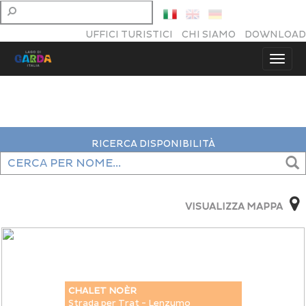
UFFICI TURISTICI
CHI SIAMO
DOWNLOAD
Elenco Affittacamere Valle di Ledro
RICERCA DISPONIBILITÀ
VISUALIZZA MAPPA
This page can't load Google Maps correctly.
OK
Do you own this website?
CHALET NOÈR
Strada per Trat - Lenzumo