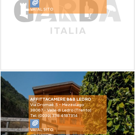
@
VAI AL SITO
AFFITTACAMERE B&B LEDRO
Via Dromaè, 5 - Mezzolago
38067 - Valle di Ledro (Trento)
Tel: (0039) 338 4187314
@
VAI AL SITO