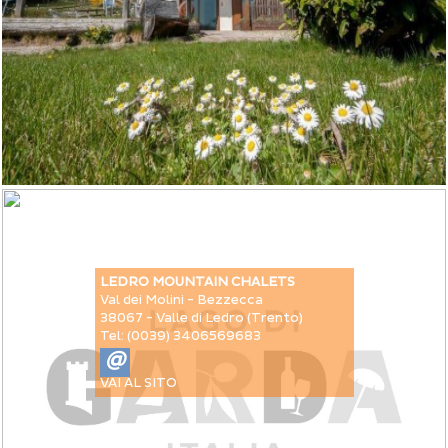
LEDRO MOUNTAIN CHALETS
Val dei Molini - Bezzecca
38067 - Valle di Ledro (Trento)
Tel: (0039) 3406569683
@
VAI AL SITO