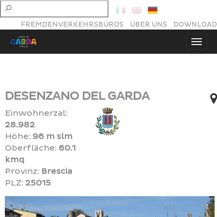
FREMDENVERKEHRSBÜROS
ÜBER UNS
DOWNLOAD
DESENZANO DEL GARDA
Einwohnerzal:
28.982
Höhe:
96 m slm
Oberfläche:
60.1
kmq
Provinz:
Brescia
PLZ:
25015