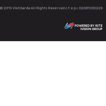
© 2015 VisitGarda All Rights Reserved c.f. e p.i. 02081030229
POWERED BY ISITE
IVISION GROUP